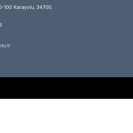
D-100 Karayolu. 34700.
3
du.tr